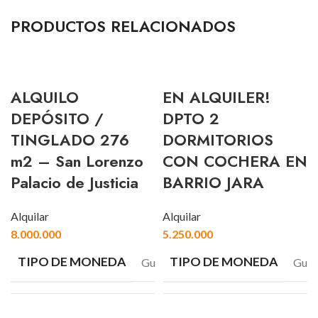
PRODUCTOS RELACIONADOS
ALQUILO
EN ALQUILER!
DEPÓSITO /
DPTO 2
TINGLADO 276
DORMITORIOS
m2 – San Lorenzo
CON COCHERA EN
Palacio de Justicia
BARRIO JARA
Alquilar
Alquilar
8.000.000
5.250.000
TIPO DE MONEDA
TIPO DE MONEDA
Guaraníes
Guar